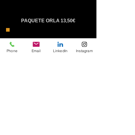
PAQUETE ORLA 13,50€
Phone
Email
LinkedIn
Instagram
Realiza tu pedido!
Nombre y apellidos del Alumno
*
Curso
*
Correo Electrónico
*